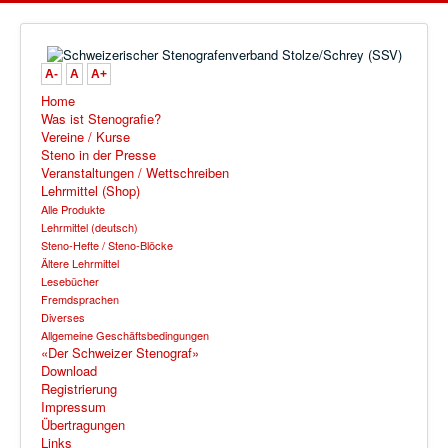
A-
A
A+
Home
Was ist Stenografie?
Vereine / Kurse
Steno in der Presse
Veranstaltungen / Wettschreiben
Lehrmittel (Shop)
Alle Produkte
Lehrmittel (deutsch)
Steno-Hefte / Steno-Blöcke
Ältere Lehrmittel
Lesebücher
Fremdsprachen
Diverses
Allgemeine Geschäftsbedingungen
«Der Schweizer Stenograf»
Download
Registrierung
Impressum
Übertragungen
Links