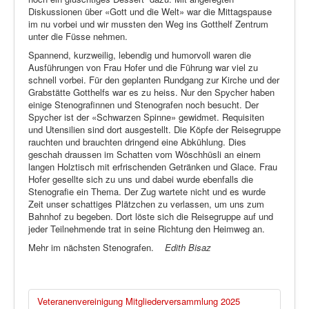
Diskussionen über «Gott und die Welt» war die Mittagspause
im nu vorbei und wir mussten den Weg ins Gotthelf Zentrum
unter die Füsse nehmen.
Spannend, kurzweilig, lebendig und humorvoll waren die
Ausführungen von Frau Hofer und die Führung war viel zu
schnell vorbei. Für den geplanten Rundgang zur Kirche und der
Grabstätte Gotthelfs war es zu heiss. Nur den Spycher haben
einige Stenografinnen und Stenografen noch besucht. Der
Spycher ist der «Schwarzen Spinne» gewidmet. Requisiten
und Utensilien sind dort ausgestellt. Die Köpfe der Reisegruppe
rauchten und brauchten dringend eine Abkühlung. Dies
geschah draussen im Schatten vom Wöschhüsli an einem
langen Holztisch mit erfrischenden Getränken und Glace. Frau
Hofer gesellte sich zu uns und dabei wurde ebenfalls die
Stenografie ein Thema. Der Zug wartete nicht und es wurde
Zeit unser schattiges Plätzchen zu verlassen, um uns zum
Bahnhof zu begeben. Dort löste sich die Reisegruppe auf und
jeder Teilnehmende trat in seine Richtung den Heimweg an.
Mehr im nächsten Stenografen.
Edith Bisaz
Veteranenvereinigung Mitgliederversammlung 2025