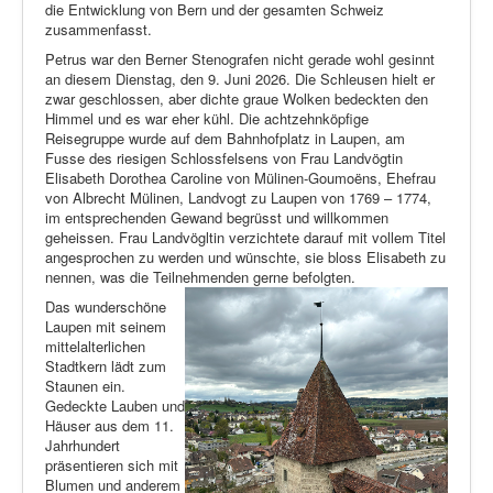
die Entwicklung von Bern und der gesamten Schweiz
zusammenfasst.
Petrus war den Berner Stenografen nicht gerade wohl gesinnt
an diesem Dienstag, den 9. Juni 2026. Die Schleusen hielt er
zwar geschlossen, aber dichte graue Wolken bedeckten den
Himmel und es war eher kühl. Die achtzehnköpfige
Reisegruppe wurde auf dem Bahnhofplatz in Laupen, am
Fusse des riesigen Schlossfelsens von Frau Landvögtin
Elisabeth Dorothea Caroline von Mülinen-Goumoëns, Ehefrau
von Albrecht Mülinen, Landvogt zu Laupen von 1769 – 1774,
im entsprechenden Gewand begrüsst und willkommen
geheissen. Frau Landvögltin verzichtete darauf mit vollem Titel
angesprochen zu werden und wünschte, sie bloss Elisabeth zu
nennen, was die Teilnehmenden gerne befolgten.
Das wunderschöne
Laupen mit seinem
mittelalterlichen
Stadtkern lädt zum
Staunen ein.
Gedeckte Lauben und
Häuser aus dem 11.
Jahrhundert
präsentieren sich mit
Blumen und anderem