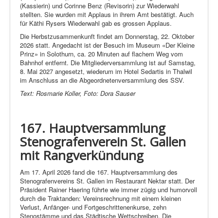
(Kassierin) und Corinne Benz (Revisorin) zur Wiederwahl
stellten. Sie wurden mit Applaus in ihrem Amt bestätigt. Auch
für Käthi Rysers Wiederwahl gab es grossen Applaus.
Die Herbstzusammenkunft findet am Donnerstag, 22. Oktober
2026 statt. Angedacht ist der Besuch im Museum «Der Kleine
Prinz» in Solothurn, ca. 20 Minuten auf flachem Weg vom
Bahnhof entfernt. Die Mitgliederversammlung ist auf Samstag,
8. Mai 2027 angesetzt, wiederum im Hotel Sedartis in Thalwil
im Anschluss an die Abgeordnetenversammlung des SSV.
Text: Rosmarie Koller, Foto: Dora Sauser
167. Hauptversammlung
Stenografenverein St. Gallen
mit Rangverkündung
Am 17. April 2026 fand die 167. Hauptversammlung des
Stenografenvereins St. Gallen im Restaurant Nektar statt. Der
Präsident Rainer Haering führte wie immer zügig und humorvoll
durch die Traktanden: Vereinsrechnung mit einem kleinen
Verlust, Anfänger- und Fortgeschrittenenkurse, zehn
Stenostämme und das Städtische Wettschreiben. Die