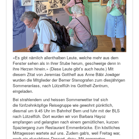
«Es gibt nämlich allenthalben Leute, welche mehr aus dem
Fenster sehen als in ihrer Stube herum, geschweige denn in
ihre Herzen hinein.» (Diese Leute gibt’s auch heute.) Mit
diesem Zitat von Jeremias Gotthelf aus Anne Bäbi Jowäger
wurden die Mitglieder der Berner Stenografen zum diesjährigen
Sommeranlass, nach Lützelflüh ins Gotthelf-Zentrum,
eingeladen.
Bei strahlendem und heissen Sommerwetter traf sich
die fünfzehnköpfige Reisegruppe wie gewohnt pünktlich,
diesmal um 9.45 Uhr im Bahnhof Bern und fuhr mit der BLS
nach Lützelflüh. Dort wurden wir von Barbara Hayoz
empfangen und gelangten nach einem gemütlichen, kurzen
Spaziergang zum Restaurant Emmenbrücke. Ein köstliches
Mittagessen wartete auf uns. Zudem gab's, weil Freitag war,
noch ein gluschtiges Dessert dazu. Mit angeregten