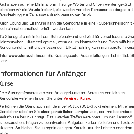
Buchstaben auf eine Minimalform. Häufige Wörter und Silben werden gekürzt. 
chreiben wir die Vokale indirekt, sie werden von den Konsonanten dargestellt 
erschiebung zur Zeile sowie durch verstärkten Druck.
urch Übung und Erfahrung kann die Stenografie in eine «Superschnellschrift
noch einmal dramatisch erhöht werden kann!
Die Stenografie minimiert den Schreibaufwand und wird für verschiedenste Zw
lektronischen Hilfsmittel optimal, wenn es um Notizschrift und Protokollfüh
tenounterrichts mit anschliessendem Diktat-Training kann man bereits in kurz
Unter
www.steno.ch
finden Sie Kursangebote, Veranstaltungen, Lehrmittel, St
mehr.
Informationen für Anfänger
Kurse
Viele Stenografenvereine bieten Anfängerkurse an. Adressen von lokalen
Stenografenvereinen finden Sie unter
Vereine / Kurse
.
Sie können die Steno auch mit dem Lern-Stick (USB-Stick) erlernen. Mit eine
tenolehrer arbeiten Sie einen persönlichen Lernplan aus, der Ihre besonderen
edürfnisse berücksichtigt. Dazu werden Treffen vereinbart, um den Lehrstoff
zu besprechen, Fragen zu beantworten, Aufgaben zu kontrollieren und Texte z
iktieren. So bleiben Sie in regelmässigem Kontakt mit der Lehrerin oder dem
ehrer.