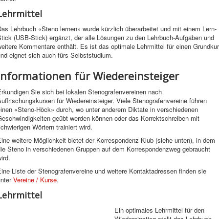
Lehrmittel
as Lehrbuch «Steno lernen» wurde kürzlich überarbeitet und mit einem Lern-
Stick (USB-Stick) ergänzt, der alle Lösungen zu den Lehrbuch-Aufgaben und
eitere Kommentare enthält. Es ist das optimale Lehrmittel für einen Grundku
nd eignet sich auch fürs Selbststudium.
Informationen für Wiedereinsteiger
Erkundigen Sie sich bei lokalen Stenografenvereinen nach
uffrischungskursen für Wiedereinsteiger. Viele Stenografenvereine führen
einen «Steno-Höck» durch, wo unter anderem Diktate in verschiedenen
Geschwindigkeiten geübt werden können oder das Korrektschreiben mit
chwierigen Wörtern trainiert wird.
ine weitere Möglichkeit bietet der Korrespondenz-Klub (siehe unten), in dem
die Steno in verschiedenen Gruppen auf dem Korrespondenzweg gebraucht
ird.
ine Liste der Stenografenvereine und weitere Kontaktadressen finden sie
unter
Vereine / Kurse
.
Lehrmittel
Ein optimales Lehrmittel für den
Wiedereinstieg stellt das Lehrbuch