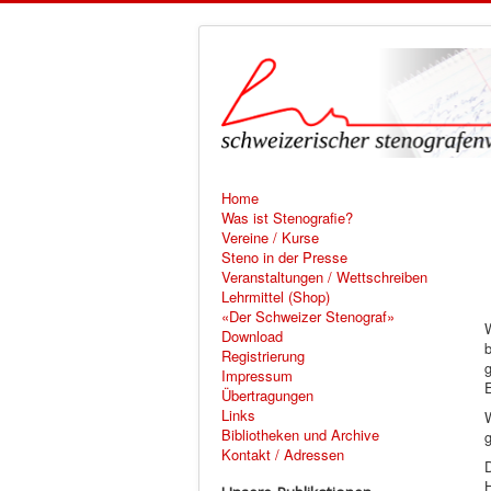
Home
Was ist Stenografie?
Vereine / Kurse
Steno in der Presse
Veranstaltungen / Wettschreiben
Lehrmittel (Shop)
«Der Schweizer Stenograf»
W
Download
b
Registrierung
g
Impressum
E
Übertragungen
Links
W
Bibliotheken und Archive
Kontakt / Adressen
D
H