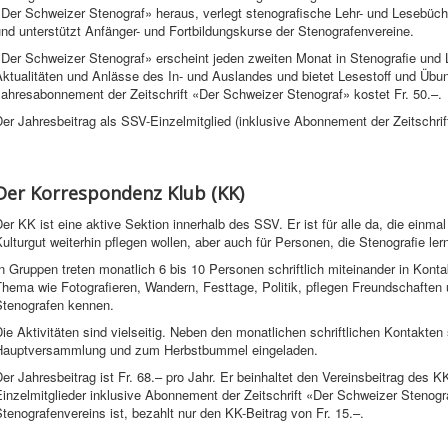
«Der Schweizer Stenograf» heraus, verlegt stenografische Lehr- und Lesebüc
nd unterstützt Anfänger- und Fortbildungskurse der Stenografenvereine.
Der Schweizer Stenograf» erscheint jeden zweiten Monat in Stenografie und La
ktualitäten und Anlässe des In- und Auslandes und bietet Lesestoff und Übu
ahresabonnement der Zeitschrift «Der Schweizer Stenograf» kostet Fr. 50.–.
er Jahresbeitrag als SSV-Einzelmitglied (inklusive Abonnement der Zeitschrif
Der Korrespondenz Klub (KK)
er KK ist eine aktive Sektion innerhalb des SSV. Er ist für alle da, die einma
ulturgut weiterhin pflegen wollen, aber auch für Personen, die Stenografie ler
n Gruppen treten monatlich 6 bis 10 Personen schriftlich miteinander in Kontak
hema wie Fotografieren, Wandern, Festtage, Politik, pflegen Freundschaften
Stenografen kennen.
ie Aktivitäten sind vielseitig. Neben den monatlichen schriftlichen Kontakten s
Hauptversammlung und zum Herbstbummel eingeladen.
er Jahresbeitrag ist Fr. 68.– pro Jahr. Er beinhaltet den Vereinsbeitrag des 
inzelmitglieder inklusive Abonnement der Zeitschrift «Der Schweizer Stenogra
tenografenvereins ist, bezahlt nur den KK-Beitrag von Fr. 15.–.