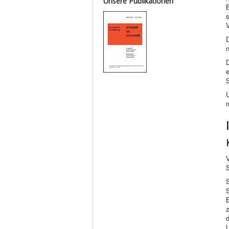
Unsere Publikationen
s
V
D
e
S
S
B
d
L