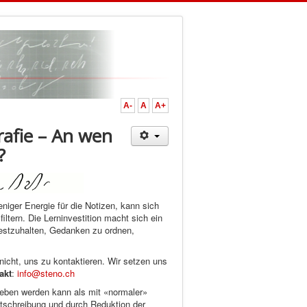
A-
A
A+
rafie – An wen
?
niger Energie für die Notizen, kann sich
ltern. Die Lerninvestition macht sich ein
festzuhalten, Gedanken zu ordnen,
 nicht, uns zu kontaktieren. Wir setzen uns
akt
:
info@steno.ch
rieben werden kann als mit «normaler»
htschreibung und durch Reduktion der