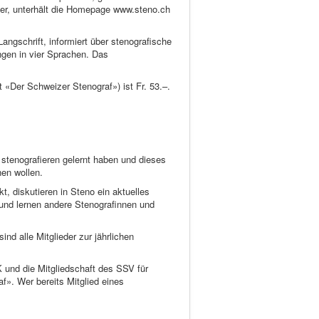
her, unterhält die Homepage www.steno.ch
ngschrift, informiert über stenografische
ngen in vier Sprachen. Das
t «Der Schweizer Stenograf») ist Fr. 53.–.
l stenografieren gelernt haben und dieses
nen wollen.
t, diskutieren in Steno ein aktuelles
 und lernen andere Stenografinnen und
ind alle Mitglieder zur jährlichen
KK und die Mitgliedschaft des SSV für
f». Wer bereits Mitglied eines