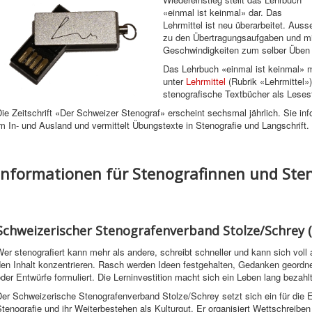
«einmal ist keinmal» dar. Das
Lehrmittel ist neu überarbeitet. Aus
zu den Übertragungsaufgaben und mit
Geschwindigkeiten zum selber Üben e
Das Lehrbuch «einmal ist keinmal» m
unter
Lehrmittel
(Rubrik «Lehrmittel»
stenografische Textbücher als Lesest
ie Zeitschrift «Der Schweizer Stenograf» erscheint sechsmal jährlich. Sie in
m In- und Ausland und vermittelt Übungstexte in Stenografie und Langschrift.
Informationen für Stenografinnen und Ste
Schweizerischer Stenografenverband Stolze/Schrey (
er stenografiert kann mehr als andere, schreibt schneller und kann sich voll 
den Inhalt konzentrieren. Rasch werden Ideen festgehalten, Gedanken geordn
der Entwürfe formuliert. Die Lerninvestition macht sich ein Leben lang bezahlt
Der Schweizerische Stenografenverband Stolze/Schrey setzt sich ein für die 
tenografie und ihr Weiterbestehen als Kulturgut. Er organisiert Wettschreiben 