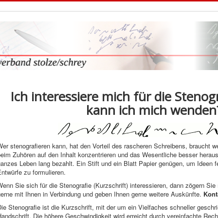
Ich interessiere mich für die Stenog
kann ich mich wenden
er stenografieren kann, hat den Vorteil des rascheren Schreibens, braucht we
eim Zuhören auf den Inhalt konzentrieren und das Wesentliche besser herausfi
anzes Leben lang bezahlt. Ein Stift und ein Blatt Papier genügen, um Ideen 
ntwürfe zu formulieren.
enn Sie sich für die Stenografie (Kurzschrift) interessieren, dann zögern Sie
gerne mit Ihnen in Verbindung und geben Ihnen gerne weitere Auskünfte.
Kont
ie Stenografie ist die Kurzschrift, mit der um ein Vielfaches schneller gesch
andschrift. Die höhere Geschwindigkeit wird erreicht durch vereinfachte Rec