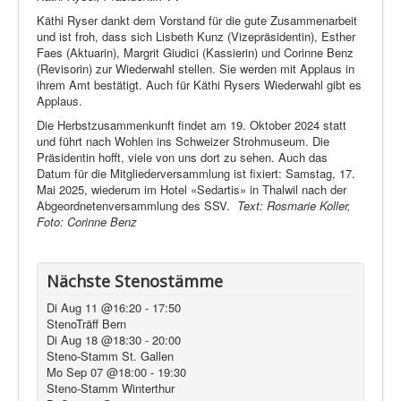
Käthi Ryser dankt dem Vorstand für die gute Zusammenarbeit
und ist froh, dass sich Lisbeth Kunz (Vizepräsidentin), Esther
Faes (Aktuarin), Margrit Giudici (Kassierin) und Corinne Benz
(Revisorin) zur Wiederwahl stellen. Sie werden mit Applaus in
ihrem Amt bestätigt. Auch für Käthi Rysers Wiederwahl gibt es
Applaus.
Die Herbstzusammenkunft findet am 19. Oktober 2024 statt
und führt nach Wohlen ins Schweizer Strohmuseum. Die
Präsidentin hofft, viele von uns dort zu sehen. Auch das
Datum für die Mitgliederversammlung ist fixiert: Samstag, 17.
Mai 2025, wiederum im Hotel «Sedartis» in Thalwil nach der
Abgeordnetenversammlung des SSV.
Text: Rosmarie Koller,
Foto: Corinne Benz
Nächste Stenostämme
Di Aug 11 @16:20
-
17:50
StenoTräff Bern
Di Aug 18 @18:30
-
20:00
Steno-Stamm St. Gallen
Mo Sep 07 @18:00
-
19:30
Steno-Stamm Winterthur