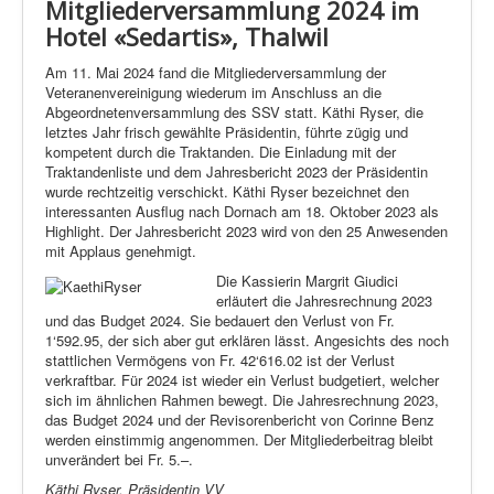
Mitgliederversammlung 2024 im
Hotel
«Sedartis», Thalwil
Am 11. Mai 2024 fand die Mitgliederversammlung der
Veteranenvereinigung wiederum im Anschluss an die
Abgeordnetenversammlung des SSV statt. Käthi Ryser, die
letztes Jahr frisch gewählte Präsidentin, führte zügig und
kompetent durch die Traktanden. Die Einladung mit der
Traktandenliste und dem Jahresbericht 2023 der Präsidentin
wurde rechtzeitig verschickt. Käthi Ryser bezeichnet den
interessanten Ausflug nach Dornach am 18. Oktober 2023 als
Highlight. Der Jahresbericht 2023 wird von den 25 Anwesenden
mit Applaus genehmigt.
Die Kassierin Margrit Giudici
erläutert die Jahresrechnung 2023
und das Budget 2024. Sie bedauert den Verlust von Fr.
1‘592.95, der sich aber gut erklären lässt. Angesichts des noch
stattlichen Vermögens von Fr. 42‘616.02 ist der Verlust
verkraftbar. Für 2024 ist wieder ein Verlust budgetiert, welcher
sich im ähnlichen Rahmen bewegt. Die Jahresrechnung 2023,
das Budget 2024 und der Revisorenbericht von Corinne Benz
werden einstimmig angenommen. Der Mitgliederbeitrag bleibt
unverändert bei Fr. 5.–.
Käthi Ryser, Präsidentin VV