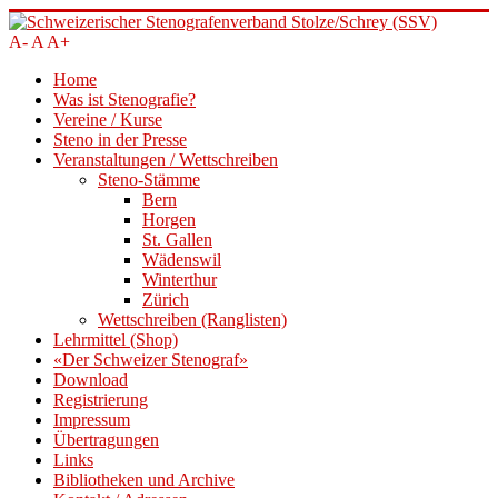
A-
A
A+
Home
Was ist Stenografie?
Vereine / Kurse
Steno in der Presse
Veranstaltungen / Wettschreiben
Steno-Stämme
Bern
Horgen
St. Gallen
Wädenswil
Winterthur
Zürich
Wettschreiben (Ranglisten)
Lehrmittel (Shop)
«Der Schweizer Stenograf»
Download
Registrierung
Impressum
Übertragungen
Links
Bibliotheken und Archive